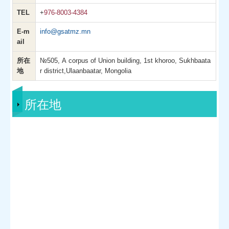
TEL
+
976-8003-4384
E-m
info@gsatmz.mn
ail
所在
№505, A corpus of Union building, 1st khoroo, Sukhbaata
地
r district,Ulaanbaatar, Mongolia
所在地