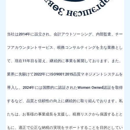
連携パートナー紹介
お問合せ
Мэдээ мэдээлэл
当社は2014年に設立され、会計アウトソーシング、内部監査、チー
Tvнш бaйгyyллaгyyд
フアカウンタントサービス、税務コンサルティングを主な業務とし
Холбоо барих
て、現在11年目を迎え、継続的に事業を展開しております。
また、
業界に先駆けて2022年にISO9001:2015品質マネジメントシステムを
導入し、2024年には国際的に認証されたWomen Owned認証を取得
するなど、品質と信頼性の向上に継続的に取り組んでおります。
私
たちは、お客様の事業成長を支援し、税務リスクから保護するとと
もに、適正で公正な納税の実現をサポートすることを目的としてい