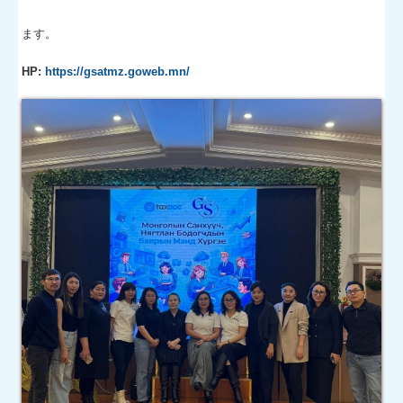
ます。
HP:
https://gsatmz.goweb.mn/